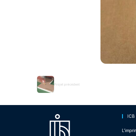
Projet précédent
ICB
L’impri