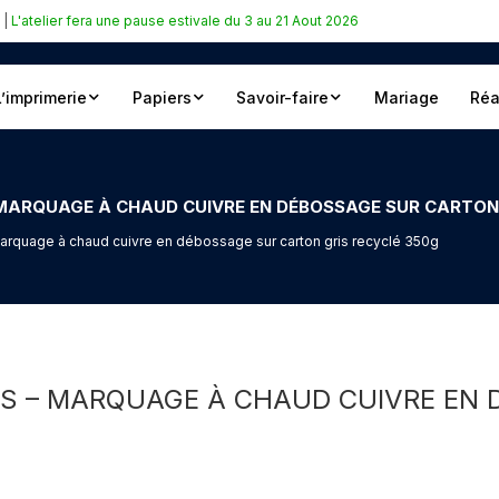
|
L'atelier fera une pause estivale du 3 au 21 Aout 2026
L’imprimerie
Papiers
Savoir-faire
Mariage
Réa
– MARQUAGE À CHAUD CUIVRE EN DÉBOSSAGE SUR CARTON
Marquage à chaud cuivre en débossage sur carton gris recyclé 350g
LÉS – MARQUAGE À CHAUD CUIVRE EN