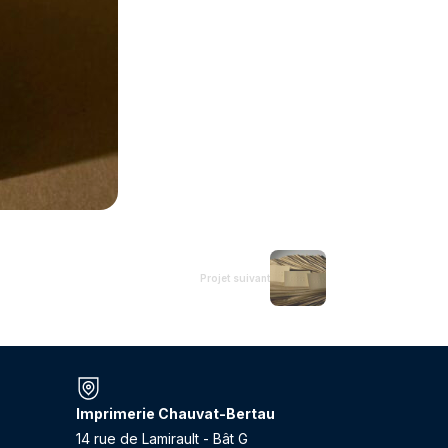
Projet suivant
Imprimerie Chauvat-Bertau
14 rue de Lamirault - Bât G