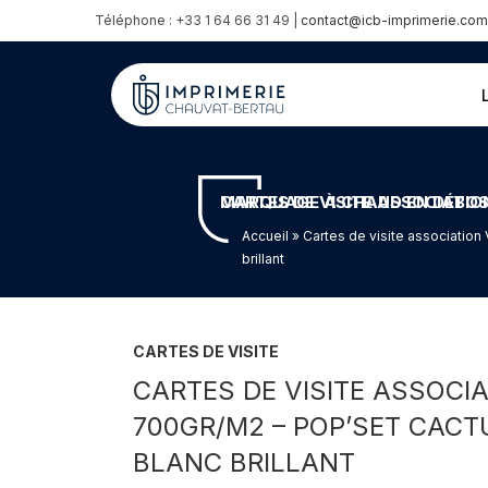
Téléphone : +33 1 64 66 31 49 |
contact@icb-imprimerie.com
CARTES DE VISITE ASSOCIATION VOITURES VINTAGE LUXE – CONTRE COLLAGE DUPLEX 70
Accueil
» Cartes de visite associatio
brillant
CARTES DE VISITE
CARTES DE VISITE ASSOCI
700GR/M2 – POP’SET CAC
BLANC BRILLANT