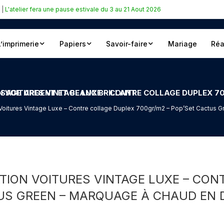
|
L'atelier fera une pause estivale du 3 au 21 Aout 2026
L’imprimerie
Papiers
Savoir-faire
Mariage
Réa
0GR/M2 – POP’SET CACTUS GREEN – MARQUAGE À CHAUD EN DÉBOSSAGE ARGENT ET BLANC BRILLANT
n Voitures Vintage Luxe – Contre collage Duplex 700gr/m2 – Pop’Set Cactus
ATION VOITURES VINTAGE LUXE – CO
TUS GREEN – MARQUAGE À CHAUD EN