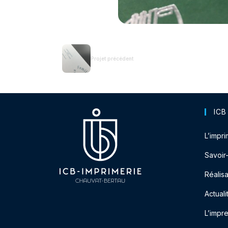
Projet précédent
ICB
L’impri
Savoir
Réalisa
Actuali
L’impr