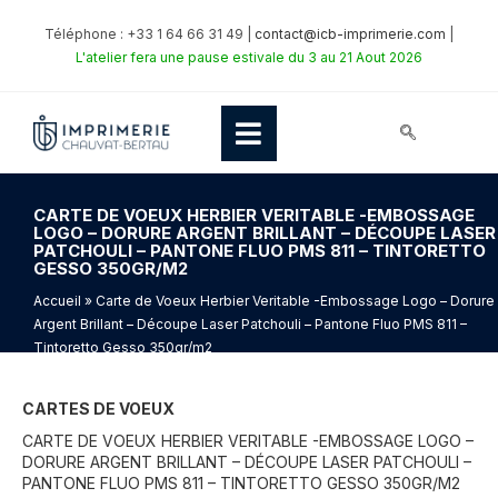
Téléphone : +33 1 64 66 31 49 |
contact@icb-imprimerie.com
|
L'atelier fera une pause estivale du 3 au 21 Aout 2026
CARTE DE VOEUX HERBIER VERITABLE -EMBOSSAGE
LOGO – DORURE ARGENT BRILLANT – DÉCOUPE LASER
PATCHOULI – PANTONE FLUO PMS 811 – TINTORETTO
GESSO 350GR/M2
Accueil
» Carte de Voeux Herbier Veritable -Embossage Logo – Dorure
Argent Brillant – Découpe Laser Patchouli – Pantone Fluo PMS 811 –
Tintoretto Gesso 350gr/m2
CARTES DE VOEUX
CARTE DE VOEUX HERBIER VERITABLE -EMBOSSAGE LOGO –
DORURE ARGENT BRILLANT – DÉCOUPE LASER PATCHOULI –
PANTONE FLUO PMS 811 – TINTORETTO GESSO 350GR/M2