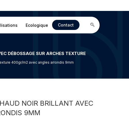
Contact
lisations
Ecologique
 Texture 400gr/m2 avec angles arrondis 9mm
CHAUD NOIR BRILLANT AVEC
RONDIS 9MM