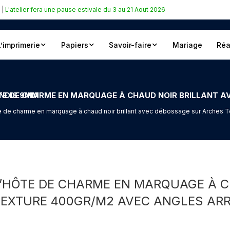
|
L'atelier fera une pause estivale du 3 au 21 Aout 2026
L’imprimerie
Papiers
Savoir-faire
Mariage
Réa
 400GR/M2 AVEC ANGLES ARRONDIS 9MM
te de charme en marquage à chaud noir brillant avec débossage sur Arches
D’HÔTE DE CHARME EN MARQUAGE À 
EXTURE 400GR/M2 AVEC ANGLES AR