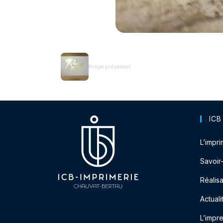
Projet précédent
ICB
L’impri
Savoir
Réalisa
Actuali
L’impr