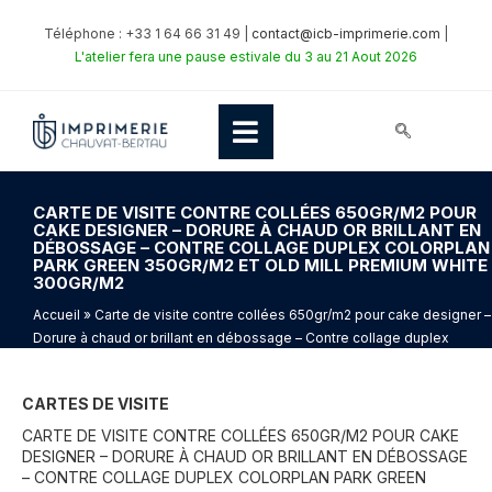
Téléphone : +33 1 64 66 31 49 |
contact@icb-imprimerie.com
|
L'atelier fera une pause estivale du 3 au 21 Aout 2026
CARTE DE VISITE CONTRE COLLÉES 650GR/M2 POUR
CAKE DESIGNER – DORURE À CHAUD OR BRILLANT EN
DÉBOSSAGE – CONTRE COLLAGE DUPLEX COLORPLAN
PARK GREEN 350GR/M2 ET OLD MILL PREMIUM WHITE
300GR/M2
Accueil
» Carte de visite contre collées 650gr/m2 pour cake designer –
Dorure à chaud or brillant en débossage – Contre collage duplex
Colorplan Park Green 350gr/m2 et Old mill premium white 300gr/m2
CARTES DE VISITE
CARTE DE VISITE CONTRE COLLÉES 650GR/M2 POUR CAKE
DESIGNER – DORURE À CHAUD OR BRILLANT EN DÉBOSSAGE
– CONTRE COLLAGE DUPLEX COLORPLAN PARK GREEN