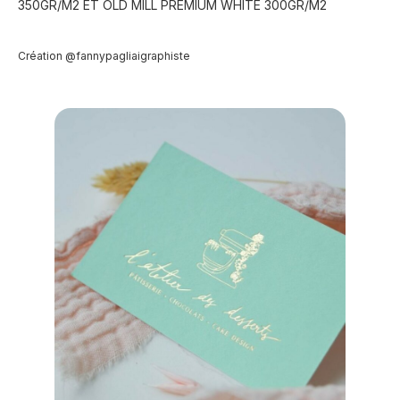
350GR/M2 ET OLD MILL PREMIUM WHITE 300GR/M2
Création @fannypagliaigraphiste