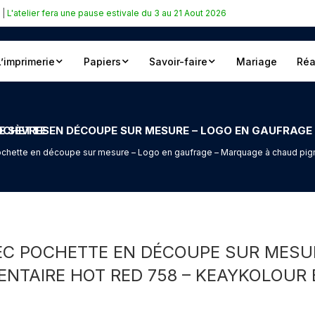
|
L'atelier fera une pause estivale du 3 au 21 Aout 2026
L’imprimerie
Papiers
Savoir-faire
Mariage
Réa
D 758 – KEAYKOLOUR BLEU DE SÈVRES
ochette en découpe sur mesure – Logo en gaufrage – Marquage à chaud pig
EC POCHETTE EN DÉCOUPE SUR MESUR
NTAIRE HOT RED 758 – KEAYKOLOUR 