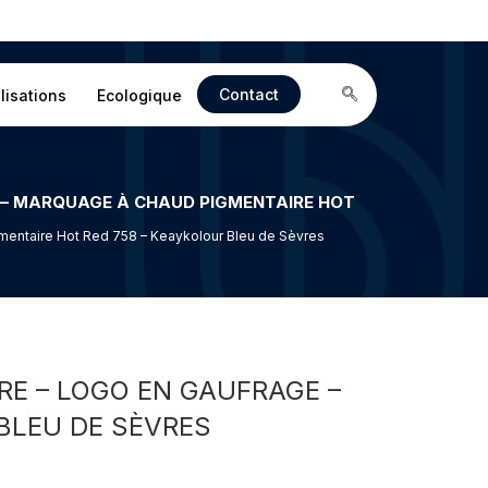
Contact
lisations
Ecologique
mentaire Hot Red 758 – Keaykolour Bleu de Sèvres
E – LOGO EN GAUFRAGE –
BLEU DE SÈVRES