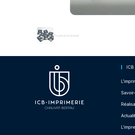
Projet précédent
ICB
L’impri
Savoir
Réalisa
Actuali
L’impr