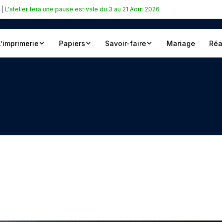
|
L'atelier fera une pause estivale du 3 au 21 Aout 2026
L’imprimerie
Papiers
Savoir-faire
Mariage
Réa