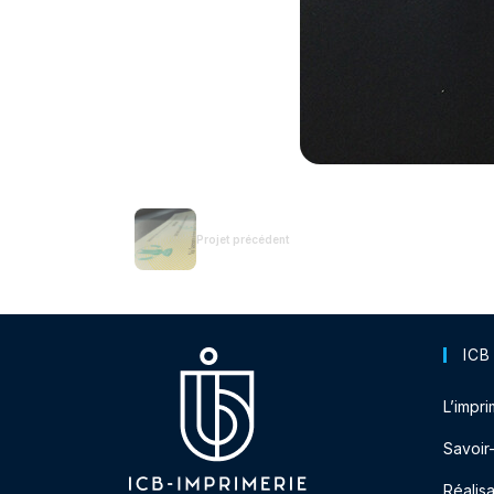
Projet précédent
ICB
L’impri
Savoir
Réalisa