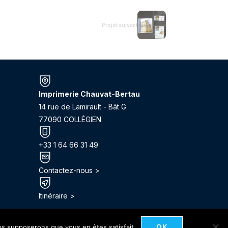
Projet suivant
Imprimerie Chauvat-Bertau
14 rue de Lamirault - Bât G
77090 COLLÉGIEN
+33 1 64 66 31 49
Contactez-nous >
Itinéraire >
OK
ous supposerons que vous en êtes satisfait.