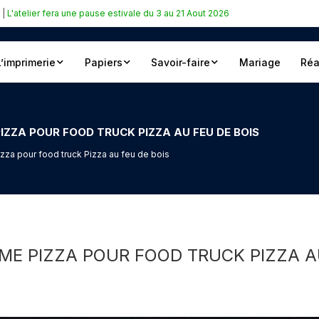
|
L'atelier fera une pause estivale du 3 au 21 Aout 2026
L’imprimerie
Papiers
Savoir-faire
Mariage
Réa
ZZA POUR FOOD TRUCK PIZZA AU FEU DE BOIS
zza pour food truck Pizza au feu de bois
E PIZZA POUR FOOD TRUCK PIZZA A