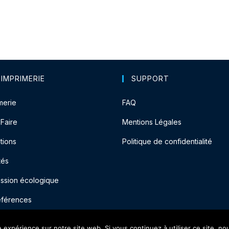
 IMPRIMERIE
SUPPORT
merie
FAQ
-Faire
Mentions Légales
tions
Politique de confidentialité
tés
ession écologique
éférences
e expérience sur notre site web. Si vous continuez à utiliser ce site, n