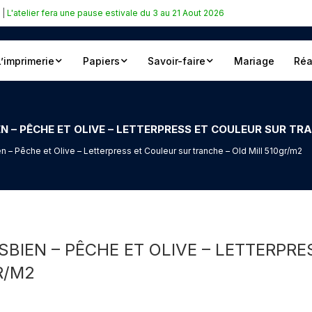
|
L'atelier fera une pause estivale du 3 au 21 Aout 2026
L’imprimerie
Papiers
Savoir-faire
Mariage
Réa
EN – PÊCHE ET OLIVE – LETTERPRESS ET COULEUR SUR TR
 – Pêche et Olive – Letterpress et Couleur sur tranche – Old Mill 510gr/m2
SBIEN – PÊCHE ET OLIVE – LETTERPR
R/M2