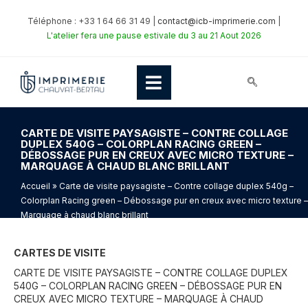
Téléphone : +33 1 64 66 31 49 |
contact@icb-imprimerie.com
|
L'atelier fera une pause estivale du 3 au 21 Aout 2026
CARTE DE VISITE PAYSAGISTE – CONTRE COLLAGE
DUPLEX 540G – COLORPLAN RACING GREEN –
DÉBOSSAGE PUR EN CREUX AVEC MICRO TEXTURE –
MARQUAGE À CHAUD BLANC BRILLANT
Accueil
» Carte de visite paysagiste – Contre collage duplex 540g –
Colorplan Racing green – Débossage pur en creux avec micro texture –
Marquage à chaud blanc brillant
CARTES DE VISITE
CARTE DE VISITE PAYSAGISTE – CONTRE COLLAGE DUPLEX
540G – COLORPLAN RACING GREEN – DÉBOSSAGE PUR EN
CREUX AVEC MICRO TEXTURE – MARQUAGE À CHAUD