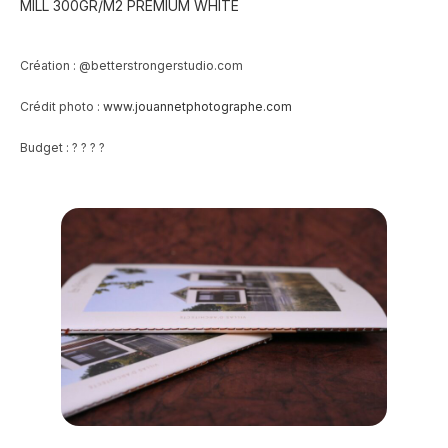
MILL 300GR/M2 PREMIUM WHITE
Création : @betterstrongerstudio.com
Crédit photo :
www.jouannetphotographe.com
Budget :
?
?
?
?