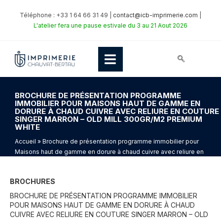
Téléphone : +33 1 64 66 31 49 |
contact@icb-imprimerie.com
|
L'atelier fera une pause estivale du 3 au 21 Aout 2026
BROCHURE DE PRÉSENTATION PROGRAMME
IMMOBILIER POUR MAISONS HAUT DE GAMME EN
DORURE À CHAUD CUIVRE AVEC RELIURE EN COUTURE
SINGER MARRON – OLD MILL 300GR/M2 PREMIUM
WHITE
Accueil
» Brochure de présentation programme immobilier pour
Maisons haut de gamme en dorure à chaud cuivre avec reliure en
Couture singer Marron – Old Mill 300gr/m2 Premium White
BROCHURES
BROCHURE DE PRÉSENTATION PROGRAMME IMMOBILIER
POUR MAISONS HAUT DE GAMME EN DORURE À CHAUD
CUIVRE AVEC RELIURE EN COUTURE SINGER MARRON – OLD