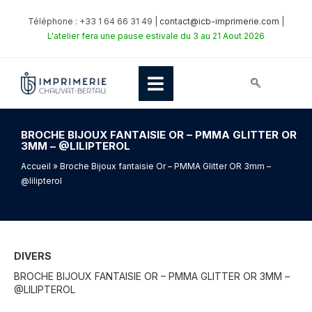
Téléphone : +33 1 64 66 31 49 |
contact@icb-imprimerie.com
|
L'atelier fera une pause estivale du 3 au 21 Aout 2026
BROCHE BIJOUX FANTAISIE OR – PMMA GLITTER OR
3MM – @LILIPTEROL
Accueil
» Broche Bijoux fantaisie Or – PMMA Glitter OR 3mm –
@lilipterol
DIVERS
BROCHE BIJOUX FANTAISIE OR – PMMA GLITTER OR 3MM –
@LILIPTEROL